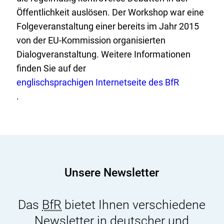
Öffentlichkeit auslösen. Der Workshop war eine
Folgeveranstaltung einer bereits im Jahr 2015
von der EU-Kommission organisierten
Dialogveranstaltung. Weitere Informationen
finden Sie auf der
englischsprachigen Internetseite des BfR
E
.
x
t
e
r
n
Unsere Newsletter
e
r
L
Das
BfR
bietet Ihnen verschiedene
i
Newsletter in deutscher und