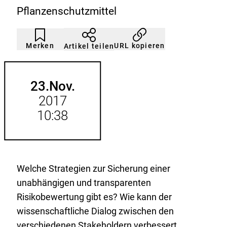
Pflanzenschutzmittel
Artikel
Durch
nicht
Klicken
Merken
URL kopieren
Artikel teilen
gemerkt
der
Merkliste
hinzufügen.
23.
Nov.
2017
10:38
Welche Strategien zur Sicherung einer
unabhängigen und transparenten
Risikobewertung gibt es? Wie kann der
wissenschaftliche Dialog zwischen den
verschiedenen Stakeholdern verbessert