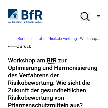
Direkt
zum
Seiteninhalt
Zur
Suche
Suche
springen
Startseite
Menü
von
öffnen
BfR
–
Bundesinstitut
Brotkrumennavigation
Bundesinstitut für Risikobewertung
Workshop am
B
für
Risikobewertung
Zurück
Workshop am
BfR
zur
Optimierung und Harmonisierung
des Verfahrens der
Risikobewertung: Wie sieht die
Zukunft der gesundheitlichen
Risikobewertung von
Pflanzenschutzmitteln aus?