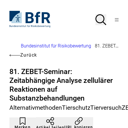
Direkt
zum
Seiteninhalt
Zur
Suche
Suche
springen
Startseite
Menü
von
öffnen
BfR
–
Bundesinstitut
Brotkrumennavigation
Bundesinstitut für Risikobewertung
81. ZEBET-Seminar: Zeitabhängige Analyse zellulärer Reaktionen auf Substanzbehandlungen
für
Risikobewertung
Zurück
81. ZEBET-Seminar:
Zeitabhängige Analyse zellulärer
Reaktionen auf
Substanzbehandlungen
AlternativmethodenTierschutzTierversuchZ
Artikel
Durch
nicht
Klicken
Merken
URL kopieren
Artikel teilen