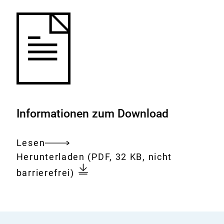
Informationen zum Download
Lesen
Gesamtes
Download:
BSE
Herunterladen
(PDF, 32 KB, nicht
Dokument
-
barrierefrei)
Vorkommen
bei
anderen