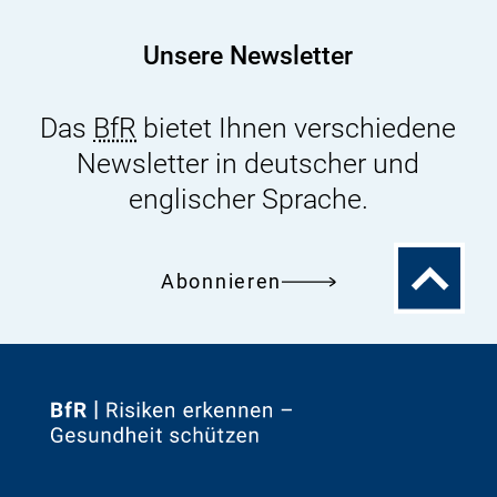
Tierarten
als
Unsere Newsletter
Rindern
Das
BfR
bietet Ihnen verschiedene
Newsletter in deutscher und
englischer Sprache.
Zum
Abonnieren
Seitenanfa
Zur
Startseite
von