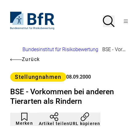
Direkt
zum
Seiteninhalt
Zur
Suche
Suche
springen
Startseite
Menü
von
öffnen
BfR
–
Bundesinstitut
Brotkrumennavigation
Bundesinstitut für Risikobewertung
BSE - Vorkommen bei anderen Tierarten als Rindern
für
Risikobewertung
Zurück
Kategorie
Stellungnahmen
08.09.2000
BSE - Vorkommen bei anderen
Tierarten als Rindern
Artikel
Durch
nicht
Klicken
Merken
URL kopieren
Artikel teilen
gemerkt
der
Merkliste
hinzufügen.