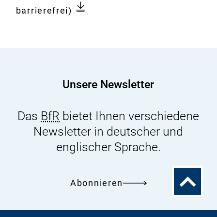
Dokument
Fleischhygienerechtliche
barrierefrei)
Konsequenzen
der
Tötung
wie
Gehegewild
Unsere Newsletter
gehaltener
Rinder
Das
BfR
bietet Ihnen verschiedene
außerhalb
Newsletter in deutscher und
von
Schlachtbetrieben
englischer Sprache.
durch
Kugelschuss
Zum
Abonnieren
auf
Seitenanfa
Kopf
oder