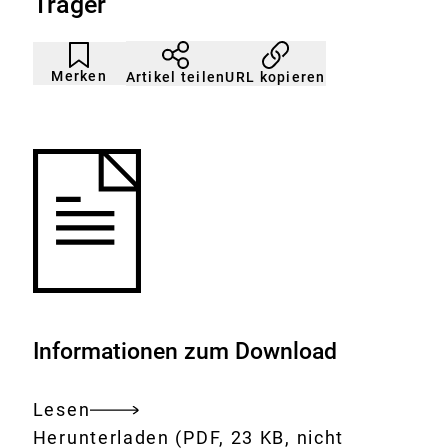
Träger
Artikel
Durch
nicht
Klicken
Merken
URL kopieren
Artikel teilen
gemerkt
der
Merkliste
hinzufügen.
Informationen zum Download
Lesen
Gesamtes
Download:
BSE:
Herunterladen
(PDF, 23 KB, nicht