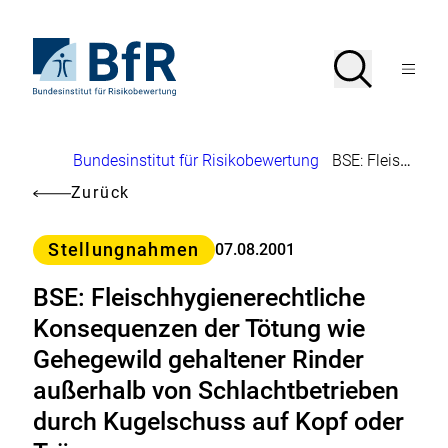
Direkt
zum
Seiteninhalt
Zur
Suche
Suche
springen
Startseite
Menü
von
öffnen
BfR
–
Bundesinstitut
Brotkrumennavigation
Bundesinstitut für Risikobewertung
BSE: Fleischhygienerechtliche Konsequenzen der Tötung wie Gehegewild gehaltener Rinder außerhalb von Schlachtbetrieben durch Kugelschuss auf Kopf oder Träger
für
Risikobewertung
Zurück
Kategorie
Stellungnahmen
07.08.2001
BSE: Fleischhygienerechtliche
Konsequenzen der Tötung wie
Gehegewild gehaltener Rinder
außerhalb von Schlachtbetrieben
durch Kugelschuss auf Kopf oder