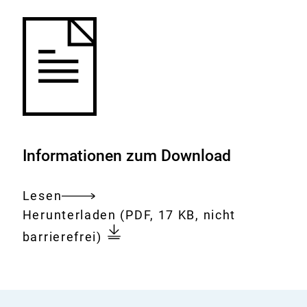
Informationen zum Download
Lesen
Gesamtes
Download:
Absaugverfahren
Herunterladen
(PDF, 17 KB, nicht
Dokument
für
barrierefrei)
Rückenmark
beim
Rind