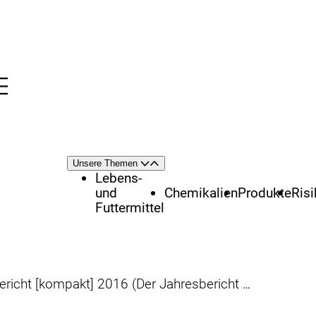
Menü
nü
Themenschwerpunkte
Unsere Themen
Öffnen
Schließen
Lebens-
und
Chemikalien
Produkte
Ris
Futtermittel
[kompakt] 2016 (Der Jahresbericht liegt auch in englischer Sprache vor.)