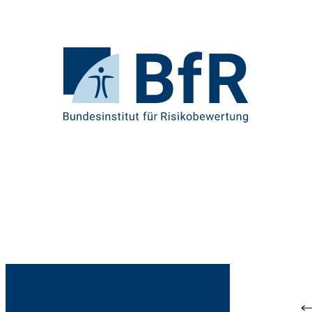
Direkt
zum
Seiteninhalt
springen
Zur
Startseite
von
BfR
–
Bundesinstitut
für
Risikobewertung
Br