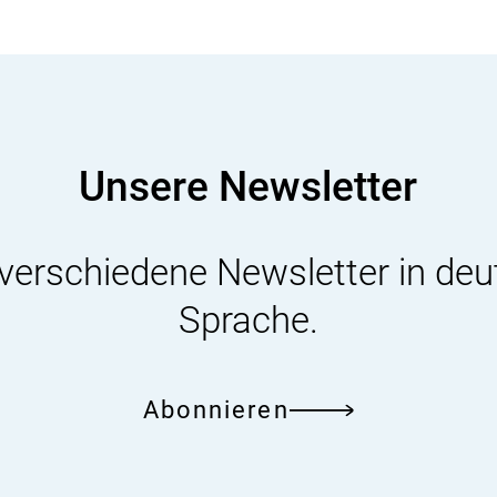
(Der
Jahresbericht
liegt
auch
in
Unsere Newsletter
englischer
Sprache
 verschiedene Newsletter in deu
vor.)
Sprache.
Abonnieren