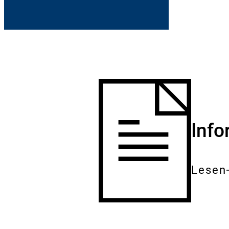
Inf
Lesen
Gesam
Dokum